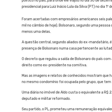
político no país, para onde ele viajou no dia 30 de dezem
presidencial para Luiz Inácio Lula da Silva (PT) no dia 1º d
Foram acertadas com empresários americanos seis pales
mil no câmbio de hoje). Bolsonaro, segundo uma pesso
menos uma delas.
A questão central, segundo aliados do ex-mandatário, 
presença de Bolsonaro numa casa pertencente ao lutado
O decreto que regulou a saída de Bolsonaro do país com 
direito como ex-presidente na comitiva.
Mas as imagens e relatos de conhecidos mostram que h
no mesmo condomínio foi ocupada pelo grupo, que tem o f
Uma diária no imóvel de Aldo custa o equivalente a R$ 
deputado e militar reformado.
Seu partido, o PL, prometeu uma remuneração equivalent