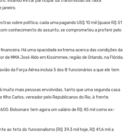
bro, visando evitar participar da transmissão da faixa
e janeiro.
tras sobre política, cada uma pagando US$ 10 mil (quase R$ 51
a com conhecimento do assunto, se comprometeu a proferir pelo
é financeira. Há uma opacidade extrema acerca das condições da
r de MMA José Aldo em Kissimmee, região de Orlando, na Flórida.
avião da Força Aérea incluía 5 dos 8 funcionários a que ele tem
á muito mais pessoas envolvidas, tanto que uma segunda casa
ilho Carlos, vereador pelo Republicanos do Rio, à frente.
2.600. Bolsonaro tem agora um salário de R$ 45 mil como ex-
e ao teto do funcionalismo (R$ 39,3 mil hoje, R$ 41,6 mil a