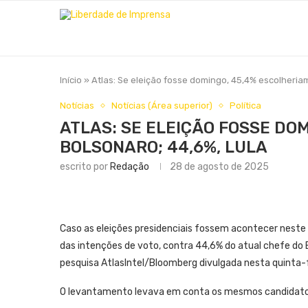
Início
»
Atlas: Se eleição fosse domingo, 45,4% escolheria
Notícias
Notícias (Área superior)
Política
ATLAS: SE ELEIÇÃO FOSSE DO
BOLSONARO; 44,6%, LULA
escrito por
Redação
28 de agosto de 2025
Caso as eleições presidenciais fossem acontecer neste 
das intenções de voto, contra 44,6% do atual chefe do Ex
pesquisa AtlasIntel/Bloomberg divulgada nesta quinta-f
O levantamento levava em conta os mesmos candidatos