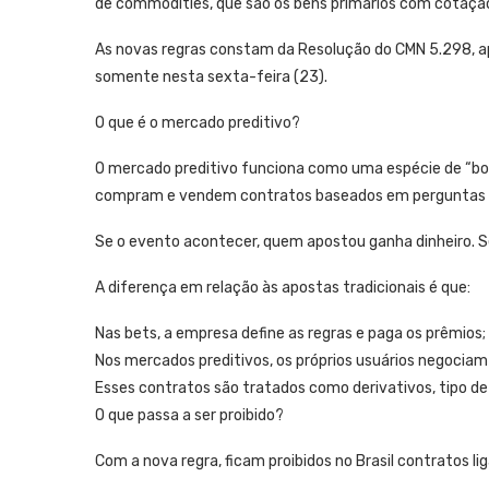
de commodities, que são os bens primários com cotação
As novas regras constam da Resolução do CMN 5.298, ap
somente nesta sexta-feira (23).
O que é o mercado preditivo?
O mercado preditivo funciona como uma espécie de “bol
compram e vendem contratos baseados em perguntas s
Se o evento acontecer, quem apostou ganha dinheiro. S
A diferença em relação às apostas tradicionais é que:
Nas bets, a empresa define as regras e paga os prêmios;
Nos mercados preditivos, os próprios usuários negociam 
Esses contratos são tratados como derivativos, tipo de
O que passa a ser proibido?
Com a nova regra, ficam proibidos no Brasil contratos lig