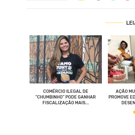
LE
$ 80 NO
COMÉRCIO ILEGAL DE
AÇÃO MU
DA...
“CHUMBINHO” PODE GANHAR
PROMOVE ED
FISCALIZAÇÃO MAIS...
DESEN