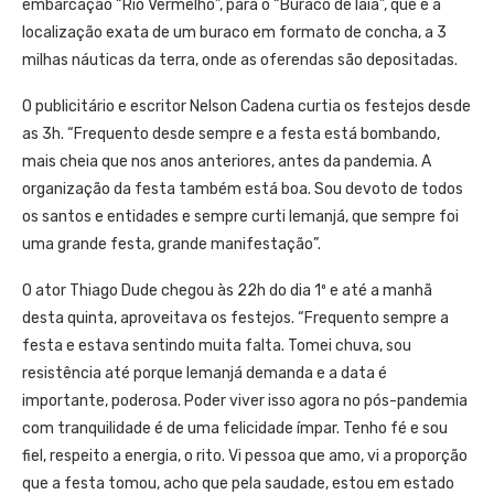
embarcação “Rio Vermelho”, para o “Buraco de Iaiá”, que é a
localização exata de um buraco em formato de concha, a 3
milhas náuticas da terra, onde as oferendas são depositadas.
O publicitário e escritor Nelson Cadena curtia os festejos desde
as 3h. “Frequento desde sempre e a festa está bombando,
mais cheia que nos anos anteriores, antes da pandemia. A
organização da festa também está boa. Sou devoto de todos
os santos e entidades e sempre curti Iemanjá, que sempre foi
uma grande festa, grande manifestação”.
O ator Thiago Dude chegou às 22h do dia 1º e até a manhã
desta quinta, aproveitava os festejos. “Frequento sempre a
festa e estava sentindo muita falta. Tomei chuva, sou
resistência até porque Iemanjá demanda e a data é
importante, poderosa. Poder viver isso agora no pós-pandemia
com tranquilidade é de uma felicidade ímpar. Tenho fé e sou
fiel, respeito a energia, o rito. Vi pessoa que amo, vi a proporção
que a festa tomou, acho que pela saudade, estou em estado