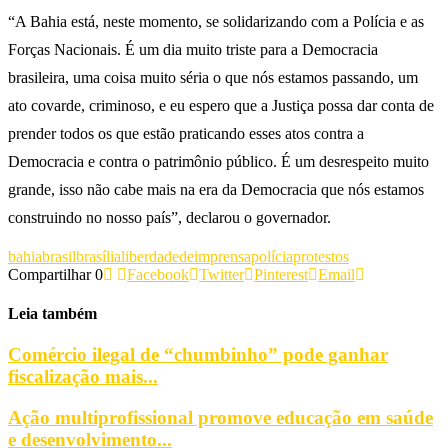
“A Bahia está, neste momento, se solidarizando com a Polícia e as
Forças Nacionais. É um dia muito triste para a Democracia
brasileira, uma coisa muito séria o que nós estamos passando, um
ato covarde, criminoso, e eu espero que a Justiça possa dar conta de
prender todos os que estão praticando esses atos contra a
Democracia e contra o patrimônio público. É um desrespeito muito
grande, isso não cabe mais na era da Democracia que nós estamos
construindo no nosso país”, declarou o governador.
bahia
brasil
brasília
liberdadedeimprensa
polícia
protestos
Compartilhar
0
Facebook
Twitter
Pinterest
Email
Leia também
Comércio ilegal de “chumbinho” pode ganhar
fiscalização mais...
Ação multiprofissional promove educação em saúde
e desenvolvimento...