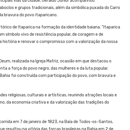
principais vias da cidade, Geraldo Júnior acompanhou
aboclos e grupos tradicionais, além da simbólica puxada do Carro
da bravura do povo itaparicano.
stórico de Itaparica na formação da identidade baiana. “Itaparica
um símbolo vivo de resistência popular, de coragem e de
sa história e renovar o compromisso com a valorização da nossa
eum, realizada na Igreja Matriz, ocasião em que destacou o
senta a força do povo negro, das mulheres e da luta popular.
 Bahia foi construída com participação do povo, com bravura e
religiosas, culturais e artísticas, reunindo atrações locais e
mo, da economia criativa e da valorização das tradições do
corrida em 7 de janeiro de 1823, na Baía de Todos-os-Santos,
ue resultou na vitória das forças brasileiras na Bahia em 2 de