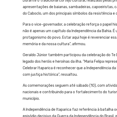
Durante o tradicional cortejo cultural, realizado pelas 
apresentações de baianas, sambadeiras, capoeiristas, c
do Caboclo, um dos principais símbolos da resistência e 
Para o vice-governador, a celebração reforça o papel hi
não é apenas um capítulo da Independência da Bahia. É 
protagonismo do povo. Estar aqui hoje é reverenciar es
memória e da nossa cultura”, afirmou.
Geraldo Júnior também participou da celebração do Te D
legado dos heróis e heroínas da ilha. “Maria Felipa repre
Celebrar Itaparica é reconhecer que a Independência da
com justiça histórica”, ressaltou.
As comemorações seguem até sábado (10), com atividades 
nacionais e contribuindo para o fortalecimento do turis
município.
A Independência de Itaparica faz referência à batalha o
episódio decisivo da Guerra da Independência do Brasil, q