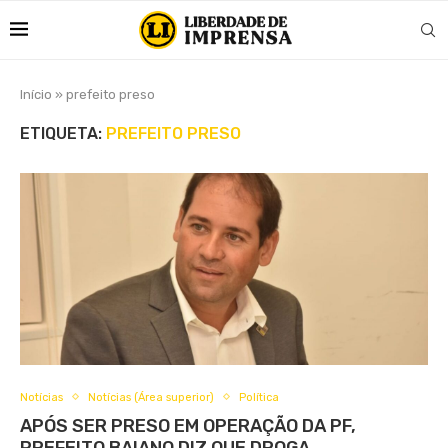
Início
»
prefeito preso
ETIQUETA:
PREFEITO PRESO
Notícias
Notícias (Área superior)
Política
APÓS SER PRESO EM OPERAÇÃO DA PF,
PREFEITO BAIANO DIZ QUE DROGA