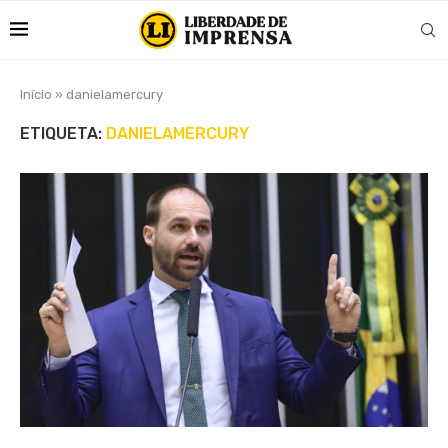
Início
»
danielamercury
ETIQUETA:
DANIELAMERCURY