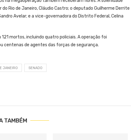
ortos na megaoperação também receberam flores. A solenidade
o Rio de Janeiro, Cláudio Castro; o deputado Guilherme Derrite
Sandro Avelar; e a vice-governadora do Distrito Federal, Celina
121 mortos, incluindo quatro policiais. A operação foi
izou centenas de agentes das forças de segurança.
DE JANEIRO
SENADO
IA TAMBÉM