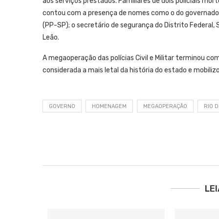
aos serviços prestados. Familiares de dois policiais m
contou com a presença de nomes como o do governador d
(PP-SP); o secretário de segurança do Distrito Federal, 
Leão.
A megaoperação das polícias Civil e Militar terminou com 
considerada a mais letal da história do estado e mobil
GOVERNO
HOMENAGEM
MEGAOPERAÇÃO
RIO 
LE