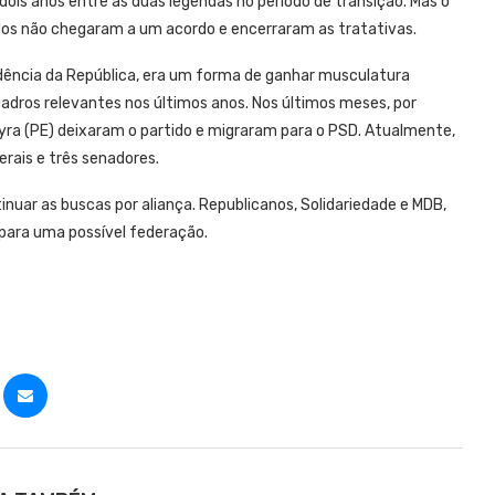
dois anos entre as duas legendas no período de transição. Mas o
idos não chegaram a um acordo e encerraram as tratativas.
idência da República, era um forma de ganhar musculatura
uadros relevantes nos últimos anos. Nos últimos meses, por
yra (PE) deixaram o partido e migraram para o PSD. Atualmente,
rais e três senadores.
inuar as buscas por aliança. Republicanos, Solidariedade e MDB,
para uma possível federação.