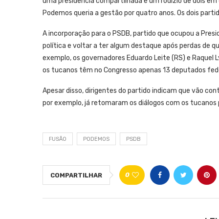
uma presidência compartilhada e um rodízio de dois em 
Podemos queria a gestão por quatro anos. Os dois part
A incorporação para o PSDB, partido que ocupou a Pres
política e voltar a ter algum destaque após perdas de q
exemplo, os governadores Eduardo Leite (RS) e Raquel L
os tucanos têm no Congresso apenas 13 deputados fede
Apesar disso, dirigentes do partido indicam que vão cont
por exemplo, já retomaram os diálogos com os tucanos 
FUSÃO
PODEMOS
PSDB
0
COMPARTILHAR