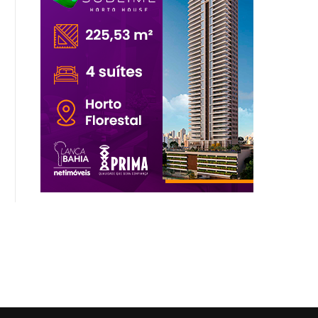
VETERINÁRIO WILSON GRASSI
APÓS QUASE DUAS DÉCAD
OFICIALIZA CANDIDATURA À
FECHADA, CAPELA DO HOSPIT
PRESIDÊNCIA E...