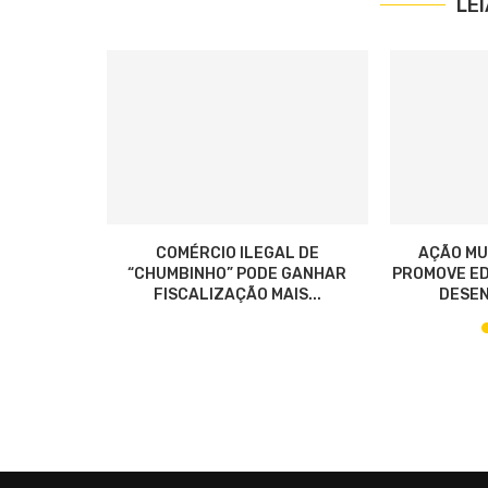
LE
$ 80 NO
COMÉRCIO ILEGAL DE
AÇÃO MU
DA...
“CHUMBINHO” PODE GANHAR
PROMOVE ED
FISCALIZAÇÃO MAIS...
DESEN