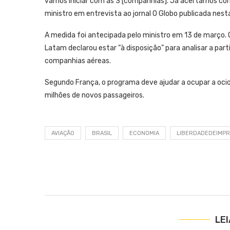
vamos iniciar com as 3 [companhias]. Já acertamos com 
ministro em entrevista ao jornal O Globo publicada nesta
A medida foi antecipada pelo ministro em 13 de março. O m
Latam declarou estar “à disposição” para analisar a par
companhias aéreas.
Segundo França, o programa deve ajudar a ocupar a ocio
milhões de novos passageiros.
AVIAÇÃO
BRASIL
ECONOMIA
LIBERDADEDEIMP
LE