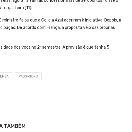
elas, agora faltam as concessionárias de aeroportos”, disse o
 terça-feira (11).
inistro falou que a Gol e a Azul aderiram à iniciativa. Depois, a
ticipação. De acordo com França, a proposta veio das próprias
sidade dos voos no 2º semestre. A previsão é que tenha 5
RENSA
PASSAGENS
IA TAMBÉM