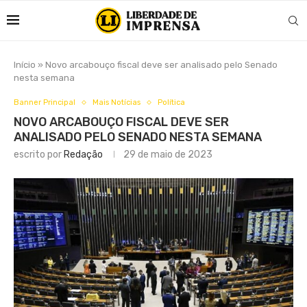
Início
»
Novo arcabouço fiscal deve ser analisado pelo Senado
nesta semana
Banner Principal
Mais Notícias
Política
NOVO ARCABOUÇO FISCAL DEVE SER
ANALISADO PELO SENADO NESTA SEMANA
escrito por
Redação
29 de maio de 2023