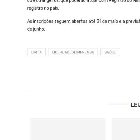
ou estrangeiros, que poderão atuar com Registro do M
registro no país.
As inscrições seguem abertas até 31 de maio e a previs
de junho.
BAHIA
LIBERDADEDEIMPRENSA
SAÚDE
LE