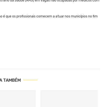
inistério da Saúde (RMS) em vagas não ocupadas por médicos com
ão é que os profissionais comecem a atuar nos municípios no fim
IA TAMBÉM