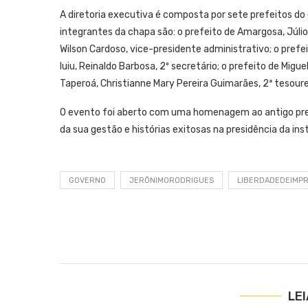
A diretoria executiva é composta por sete prefeitos do 
integrantes da chapa são: o prefeito de Amargosa, Júlio 
Wilson Cardoso, vice-presidente administrativo; o prefeit
Iuiu, Reinaldo Barbosa, 2º secretário; o prefeito de Migu
Taperoá, Christianne Mary Pereira Guimarães, 2ª tesoure
O evento foi aberto com uma homenagem ao antigo pr
da sua gestão e histórias exitosas na presidência da inst
GOVERNO
JERÔNIMORODRIGUES
LIBERDADEDEIMP
LE