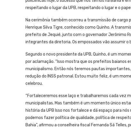
policlínicas hoje, o sucesso que nós temos na Bahia é 
respeitando o lugar da UPB, respeitando o lugar e o pape
Na cerimônia também ocorreu a transmissão de cargo pa
Henrique Silva Tigre, conhecido como Quinho. A transmiss
prefeito de Jequié, junto com o governador Jerônimo 
integrantes da diretoria. Os empossados vão assumir o
Segundo o novo presidente da UPB, Quinho, é um moment
por aclamação. “Isso mostra que os prefeitos baianos es
municipalismo. Então nós teremos pautas importantes, q
redução do INSS patronal. Estou muito feliz, é um mome
celebrou.
“Fortaleceremos esse laço e trabalharemos cada vez m
municipalistas. Mas também é um momento único estar
história da UPB Isso nos fortalece e dá espaço para n
podemos fazer política de qualidade, política de resp
Bahia”, afirmou a conselheira fiscal Fernanda Sá Telles,