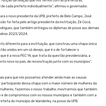
em função da relação que nós temos com as prefeituras,
l de cada prefeito individualmente”, afirmou o governador.
ra o novo presidente da UPB, prefeito de Belo Campo, José
ão foi feita pelo antigo presidente da instituição, Zé Cocá,
Rodrigues, que também entregou os diplomas de posse aos demais
 biênio 2023/2024.
o diferente para a instituição, que construiu uma chapa única
tão unidos em um só desejo, que é o de fortalecer o
ue é a nova PEC 14, que trata da questão previdenciária, a
nto novo no país, de reconstrução junto com os municípios”,
ais para que nós possamos atender ainda mais as causas
 participando dessa chapa com o maior número de mulheres da
ós mulheres, fazermos o nosso trabalho, mostrarmos que também
eito e de compromisso com os nossos municípios e também com a
 prefeita do município de Wanderley, na posse da UPB.