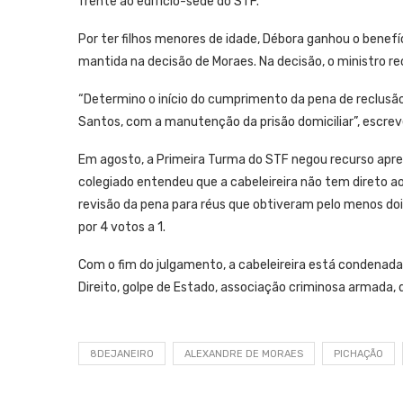
frente ao edifício-sede do STF.
Por ter filhos menores de idade, Débora ganhou o benefí
mantida na decisão de Moraes. Na decisão, o ministro r
“Determino o início do cumprimento da pena de reclusã
Santos, com a manutenção da prisão domiciliar”, escrev
Em agosto, a Primeira Turma do STF negou recurso apre
colegiado entendeu que a cabeleireira não tem direto 
revisão da pena para réus que obtiveram pelo menos doi
por 4 votos a 1.
Com o fim do julgamento, a cabeleireira está condenada
Direito, golpe de Estado, associação criminosa armada,
8DEJANEIRO
ALEXANDRE DE MORAES
PICHAÇÃO